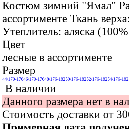
Костюм зимний "Ямал" Ра
ассортименте Ткань верха
Утеплитель: аляска (100% п
Цвет
лесные в ассортименте
Размер
44/170-176
46/170-176
48/176-182
50/176-182
52/176-182
54/176-182
В наличии
Данного размера нет в на
Стоимость доставки от
3
Примерная дата получе